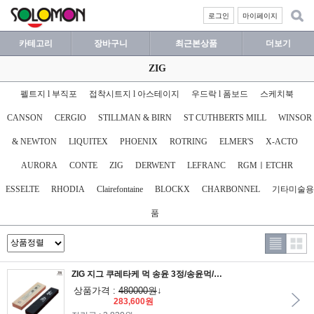
로그인
마이페이지
카테고리
장바구니
최근본상품
더보기
ZIG
펠트지 l 부직포
접착시트지 l 아스테이지
우드락 l 폼보드
스케치북
CANSON
CERGIO
STILLMAN & BIRN
ST CUTHBERTS MILL
WINSOR
& NEWTON
LIQUITEX
PHOENIX
ROTRING
ELMER'S
X-ACTO
AURORA
CONTE
ZIG
DERWENT
LEFRANC
RGMㅣETCHR
ESSELTE
RHODIA
Clairefontaine
BLOCKX
CHARBONNEL
기타미술용
품
ZIG 지그 쿠레타케 먹 송윤 3정/송윤먹/쿠레타케먹/지그먹/서예먹
상품가격 :
480000원
↓
283,600원