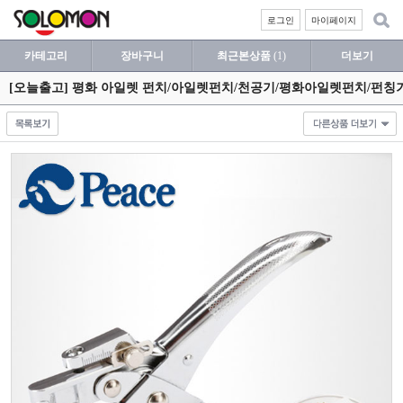
로그인
마이페이지
카테고리
장바구니
최근본상품
(1)
더보기
[오늘출고] 평화 아일렛 펀치/아일렛펀치/천공기/평화아일렛펀치/펀칭