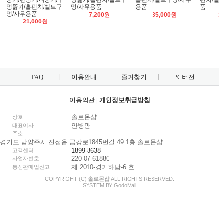
공기/펀칭기/타공기/구
멍뚫기/홀펀치/벨트구
홀펀치/벨트구멍/사무
펀치/
멍뚫기/홀펀치/벨트구
멍/사무용품
용품
품
멍/사무용품
7,200원
35,000원
21,000원
FAQ
이용안내
즐겨찾기
PC버전
이용약관
|
개인정보취급방침
솔로몬샵
상호
안병만
대표이사
주소
경기도 남양주시 진접읍 금강로1845번길 49 1층 솔로몬샵
1899-8638
고객센터
220-07-61880
사업자번호
제 2010-경기하남-6 호
통신판매업신고
COPYRIGHT (C)
솔로몬샵
ALL RIGHTS RESERVED.
SYSTEM BY
Godo
Mall