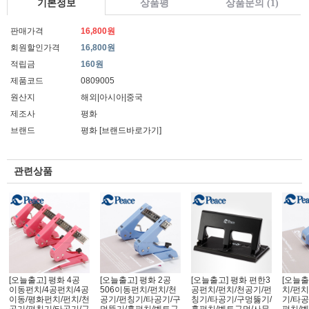
기본정보
상품평
상품문의 (1)
판매가격
16,800원
회원할인가격
16,800원
적립금
160원
제품코드
0809005
원산지
해외|아시아|중국
제조사
평화
브랜드
평화
[브랜드바로가기]
관련상품
[오늘출고] 평화 4공
[오늘출고] 평화 2공
[오늘출고] 평화 편한3
[오늘출
이동펀치/4공펀치/4공
506이동펀치/펀치/천
공펀치/펀치/천공기/펀
치/펀치
이동/평화펀치/펀치/천
공기/펀칭기/타공기/구
칭기/타공기/구멍뚫기/
기/타공