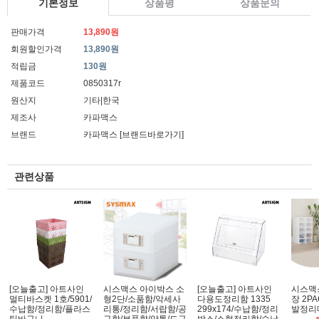
기본정보
상품평
상품문의
판매가격
13,890원
회원할인가격
13,890원
적립금
130원
제품코드
0850317r
원산지
기타|한국
제조사
카파맥스
브랜드
카파맥스
[브랜드바로가기]
관련상품
[오늘출고] 아트사인
시스맥스 아이박스 소
[오늘출고] 아트사인
시스맥
멀티바스켓 1호/5901/
형2단/소품함/악세사
다용도정리함 1335
장 2P
수납함/정리함/플라스
리통/정리함/서랍함/공
299x174/수납함/정리
발정리대