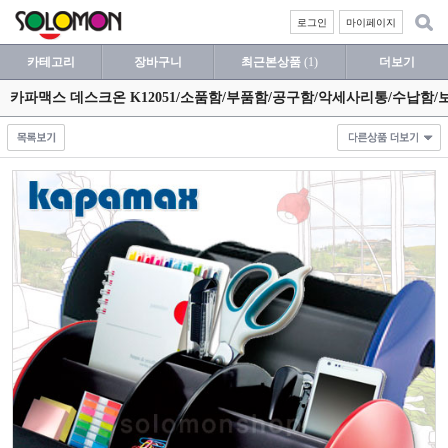
로그인
마이페이지
카테고리
장바구니
최근본상품
(1)
더보기
카파맥스 데스크온 K12051/소품함/부품함/공구함/악세사리통/수납함