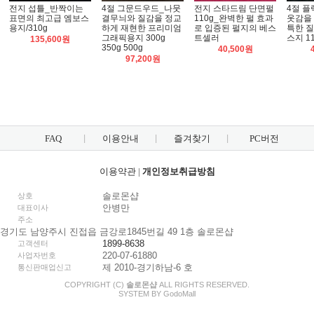
전지 섭틀_반짝이는
4절 그문드우드_나뭇
전지 스타드림 단면펄
4절 
표면의 최고급 엠보스
결무늬와 질감을 정교
110g_완벽한 펄 효과
옷감을
용지/310g
하게 재현한 프리미엄
로 입증된 펄지의 베스
특한 
그래픽용지 300g
트셀러
스지 11
135,600원
350g 500g
40,500원
97,200원
FAQ
이용안내
즐겨찾기
PC버전
이용약관
|
개인정보취급방침
솔로몬샵
상호
안병만
대표이사
주소
경기도 남양주시 진접읍 금강로1845번길 49 1층 솔로몬샵
1899-8638
고객센터
220-07-61880
사업자번호
제 2010-경기하남-6 호
통신판매업신고
COPYRIGHT (C)
솔로몬샵
ALL RIGHTS RESERVED.
SYSTEM BY
Godo
Mall