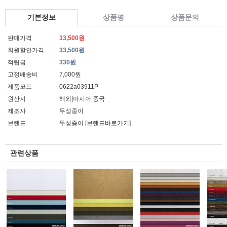
기본정보
상품평
상품문의
판매가격
33,500원
회원할인가격
33,500원
적립금
330원
고정배송비
7,000원
제품코드
0622a03911P
원산지
해외|아시아|중국
제조사
두성종이
브랜드
두성종이
[브랜드바로가기]
관련상품