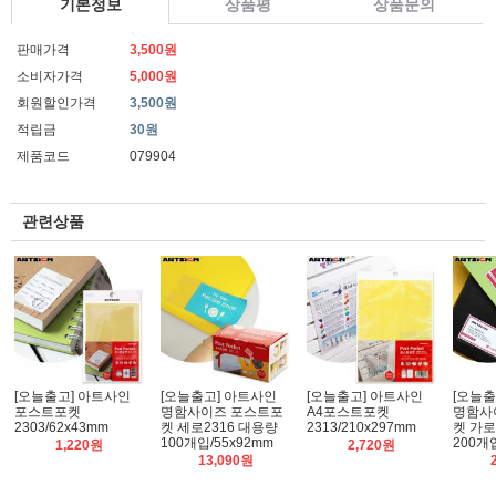
기본정보
상품평
상품문의
판매가격
3,500원
소비자가격
5,000원
회원할인가격
3,500원
적립금
30원
제품코드
079904
관련상품
[오늘출고] 아트사인
[오늘출고] 아트사인
[오늘출고] 아트사인
[오늘출
포스트포켓
명함사이즈 포스트포
A4포스트포켓
명함사
2303/62x43mm
켓 세로2316 대용량
2313/210x297mm
켓 가로
100개입/55x92mm
200개
1,220원
2,720원
13,090원