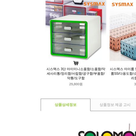
시스맥스 3단 마이미니소품함/소품함/악
시스맥스 마이룸 S
세사리통/정리함/서랍함/공구함/부품함/
룸SS/다용도함/
약통/도구함
리
29,800원
3
상품상세정보
상품정보 제공 고시