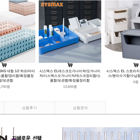
NS 대형 1/2 하프/마이
시스맥스 EL데스크오거나이져/오거나이
시스맥스 EL 스토리
소품함/정리함/화장품정
저/시스맥스오거나이저/데스크정리함/소
스/분리수거함/수납
함/보관함
품함/보관함/화장품정리함
0원
,700원
13,600원
상품후기
상품문의