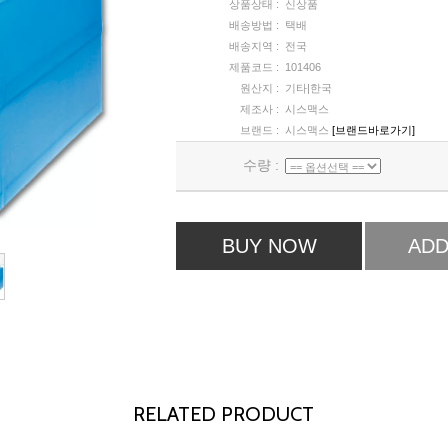
상품상태 :
신상품
배송방법 :
택배
배송지역 :
전국
제품코드 :
101406
원산지 :
기타|한국
제조사 :
시스맥스
브랜드 :
시스맥스
[브랜드바로가기]
수량 :
BUY NOW
ADD
RELATED PRODUCT