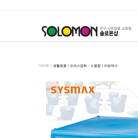
HOME >
생활용품ㅣ오피스잡화
>
소품함ㅣ리빙박스