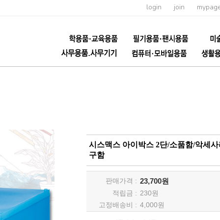
login
join
mypag
시스맥스 아이박스 2단/소품함/악세사
구함
판매가격 :
23,700원
적립금 :
230
원
고정배송비 :
4,000원