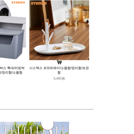
지박스 특대/리빙박
시스맥스 르와트레이/소품함/정리함/보관
함/정리함/소품함
함
5,400원