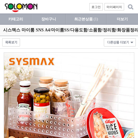
로그인
마이페이지
카테고리
장바구니
최근본상품
(1)
더보기
시스맥스 마이룸 SNS A4/마이룸SS/다용도함/소품함/정리함/화장품정