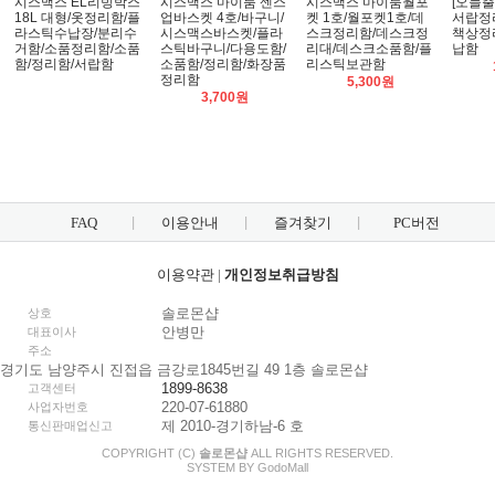
시스맥스 EL리빙박스
시스맥스 마이룸 센스
시스맥스 마이룸월포
[오늘출
18L 대형/옷정리함/플
업바스켓 4호/바구니/
켓 1호/월포켓1호/데
서랍정리
라스틱수납장/분리수
시스맥스바스켓/플라
스크정리함/데스크정
책상정
거함/소품정리함/소품
스틱바구니/다용도함/
리대/데스크소품함/플
납함
함/정리함/서랍함
소품함/정리함/화장품
리스틱보관함
정리함
5,300원
3,700원
FAQ
이용안내
즐겨찾기
PC버전
이용약관
|
개인정보취급방침
솔로몬샵
상호
안병만
대표이사
주소
경기도 남양주시 진접읍 금강로1845번길 49 1층 솔로몬샵
1899-8638
고객센터
220-07-61880
사업자번호
제 2010-경기하남-6 호
통신판매업신고
COPYRIGHT (C)
솔로몬샵
ALL RIGHTS RESERVED.
SYSTEM BY
Godo
Mall