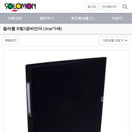
로그인
마이페이지
카테고리
장바구니
최근본상품
(1)
더보기
컬러웹 D링3공바인더 (3cm*5색)