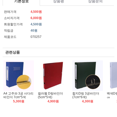
기본정보
상품평
상품문의
판매가격
4,500원
소비자가격
6,000원
회원할인가격
4,500원
적립금
40원
제품코드
070257
관련상품
A4 고주파 3공 사다리
컬러웹 D링바인더
합지D링 3공바인더
백색D링
바인더 7cm*5색
(5cm*5색)
(7cm*6색)
㎝
5,300원
4,900원
4,300원