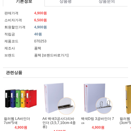
기본정보
상품평
상품문의
판매가격
4,900원
소비자가격
6,500원
회원할인가격
4,900원
적립금
40원
제품코드
070253
제조사
폼텍
브랜드
폼텍
[브랜드바로가기]
관련상품
컬러웹 LA바인더
A4 백색3공사다리바
백색D링 3공바인더 7
컬러웹
7cm*5색
인더 (3,5,7,10cm-4종
㎝
(3cm*
류)
4,900원
4,900원