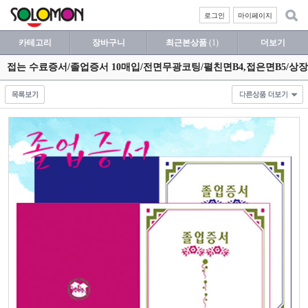
로그인
마이페이지
카테고리
장바구니
최근본상품
(1)
더보기
접는 수료증서/졸업증서 10매입/전면무광코팅/펼친면B4,접은면B5/상