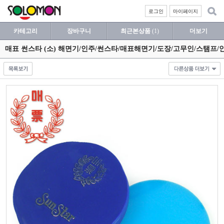
로그인
마이페이지
카테고리
장바구니
최근본상품
(1)
더보기
매표 썬스타 (소) 해면기/인주/썬스타/매표해면기/도장/고무인/스탬프