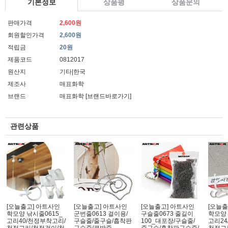
기본정보
상품평
상품문의
판매가격
2,600원
회원할인가격
2,600원
적립금
20원
제품코드
0812017
원산지
기타|한국
제조사
매표화학
브랜드
매표화학
[브랜드바로가기]
관련상품
[오늘출고] 아트사인
[오늘출고] 아트사인
[오늘출고] 아트사인
[오늘출
학모양 낚시줄0615_
군번줄0613 걸이용/
구슬줄0673 줄길이
학모양 
고리40/천정부착고리/
구슬줄/줄구슬/흡착판
100_대포장/구슬줄/
고리24