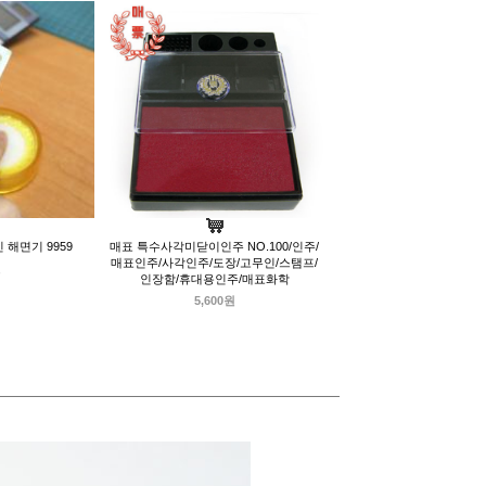
 해면기 9959
매표 특수사각미닫이인주 NO.100/인주/
매표인주/사각인주/도장/고무인/스탬프/
원
인장함/휴대용인주/매표화학
5,600원