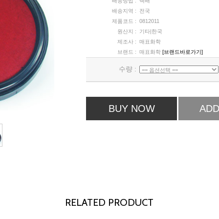
배송방법 :
택배
배송지역 :
전국
제품코드 :
0812011
원산지 :
기타|한국
제조사 :
매표화학
브랜드 :
매표화학
[브랜드바로가기]
수량 :
BUY NOW
ADD
RELATED PRODUCT