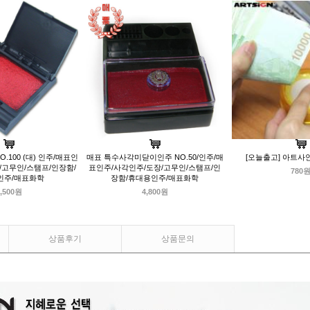
.100 (대) 인주/매표인
매표 특수사각미닫이인주 NO.50/인주/매
[오늘출고] 아트사인
/고무인/스탬프/인장함/
표인주/사각인주/도장/고무인/스탬프/인
780
인주/매표화학
장함/휴대용인주/매표화학
,500원
4,800원
상품후기
상품문의