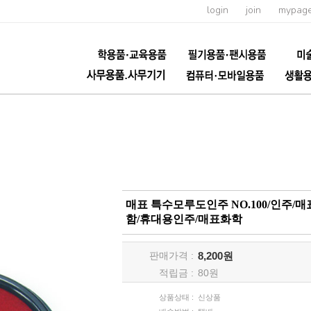
login
join
mypag
매표 특수모루도인주 NO.100/인주/
함/휴대용인주/매표화학
판매가격 :
8,200원
적립금 :
80
원
상품상태 :
신상품