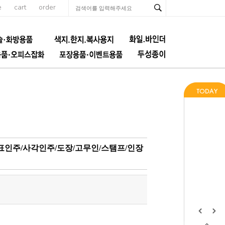
e
cart
order
매표인주/사각인주/도장/고무인/스탬프/인장