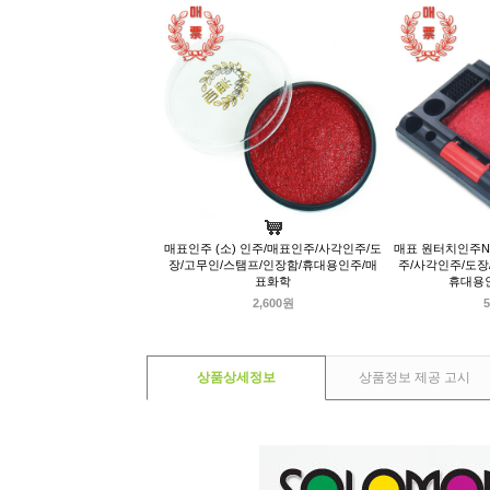
매표인주 (소) 인주/매표인주/사각인주/도
매표 원터치인주NO
장/고무인/스탬프/인장함/휴대용인주/매
주/사각인주/도장
표화학
휴대용
2,600원
5
상품상세정보
상품정보 제공 고시