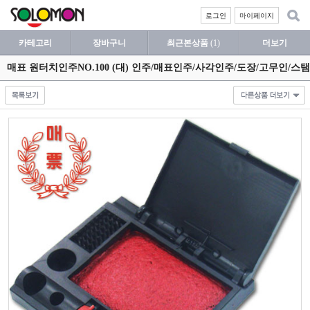
로그인
마이페이지
카테고리
장바구니
최근본상품
(1)
더보기
매표 원터치인주NO.100 (대) 인주/매표인주/사각인주/도장/고무인/