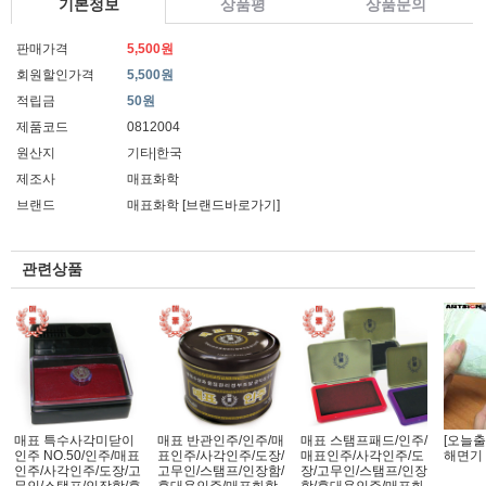
기본정보
상품평
상품문의
판매가격
5,500원
회원할인가격
5,500원
적립금
50원
제품코드
0812004
원산지
기타|한국
제조사
매표화학
브랜드
매표화학
[브랜드바로가기]
관련상품
매표 특수사각미닫이
매표 반관인주/인주/매
매표 스탬프패드/인주/
[오늘출
인주 NO.50/인주/매표
표인주/사각인주/도장/
매표인주/사각인주/도
해면기 
인주/사각인주/도장/고
고무인/스탬프/인장함/
장/고무인/스탬프/인장