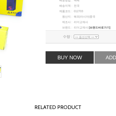
배송방법 :
택배
배송지역 :
전국
제품코드 :
012703
원산지 :
해외|아시아|중국
제조사 :
리더교재사
브랜드 :
리더교재사
[브랜드바로가기]
수량 :
BUY NOW
ADD
RELATED PRODUCT