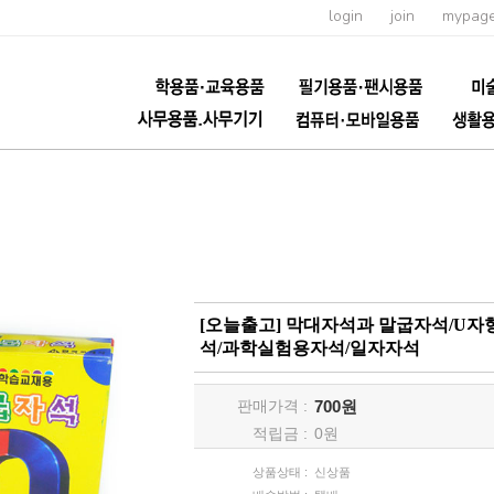
login
join
mypag
[오늘출고] 막대자석과 말굽자석/U
석/과학실험용자석/일자자석
판매가격 :
700원
적립금 :
0
원
상품상태 :
신상품