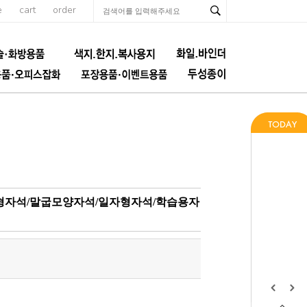
e
cart
order
자형자석/말굽모양자석/일자형자석/학습용자