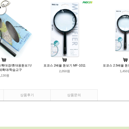
기/확대경/휴대용돋보기/
포코스 2배율 돋보기 MF-1011
포코스 2.5배율 돋보
체확대/학습교구
2,050원
1,450
,130원
상품후기
상품문의