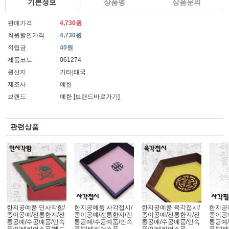
기본정보
상품평
상품문의
판매가격
4,730원
회원할인가격
4,730원
적립금
40원
제품코드
061274
원산지
기타|태국
제조사
예한
브랜드
예한
[브랜드바로가기]
관련상품
한지공예품 민사각함/
한지공예품 사각접시/
한지공예품 육각접시/
한지공
종이공예/전통한지/전
종이공예/전통한지/전
종이공예/전통한지/전
종이공
통공예/수공예품/민속
통공예/수공예품/민속
통공예/수공예품/민속
통공예