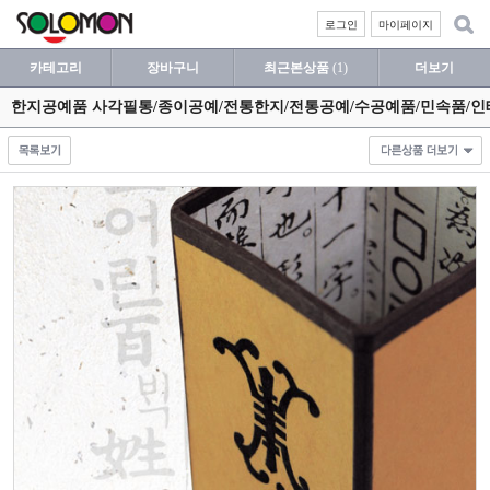
로그인
마이페이지
카테고리
장바구니
최근본상품
(1)
더보기
한지공예품 사각필통/종이공예/전통한지/전통공예/수공예품/민속품/