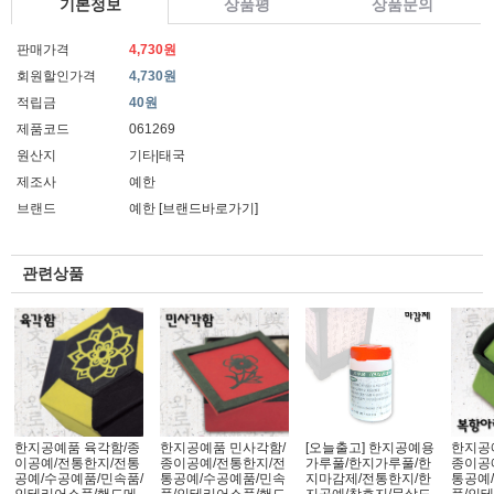
기본정보
상품평
상품문의
판매가격
4,730원
회원할인가격
4,730원
적립금
40원
제품코드
061269
원산지
기타|태국
제조사
예한
브랜드
예한
[브랜드바로가기]
관련상품
한지공예품 육각함/종
한지공예품 민사각함/
[오늘출고] 한지공예용
한지공
이공예/전통한지/전통
종이공예/전통한지/전
가루풀/한지가루풀/한
종이공
공예/수공예품/민속품/
통공예/수공예품/민속
지마감제/전통한지/한
통공예