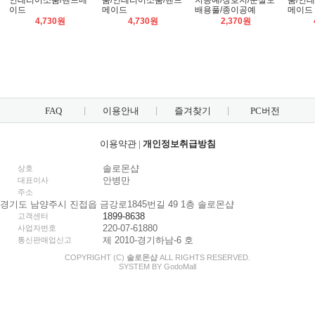
인테리어소품/핸드메
품/인테리어소품/핸드
지공예/창호지/문살도
품/인
이드
메이드
배용풀/종이공예
메이드
4,730원
4,730원
2,370원
FAQ
이용안내
즐겨찾기
PC버전
이용약관
|
개인정보취급방침
솔로몬샵
상호
안병만
대표이사
주소
경기도 남양주시 진접읍 금강로1845번길 49 1층 솔로몬샵
1899-8638
고객센터
220-07-61880
사업자번호
제 2010-경기하남-6 호
통신판매업신고
COPYRIGHT (C)
솔로몬샵
ALL RIGHTS RESERVED.
SYSTEM BY
Godo
Mall