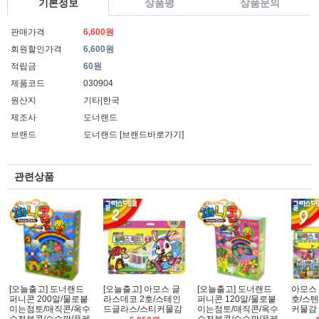
기본정보
상품평
상품문의
판매가격
6,600원
회원할인가격
6,600원
적립금
60원
제품코드
030904
원산지
기타|한국
제조사
도너랜드
브랜드
도너랜드
[브랜드바로가기]
관련상품
[오늘출고] 도너랜드
[오늘출고] 아모스 글
[오늘출고] 도너랜드
아모스
퍼니콘 200알/물로붙
라스데코 2호/스테인
퍼니콘 120알/물로붙
호/스
이는점토/매직콘/옥수
드글라스/스티커물감
이는점토/매직콘/옥수
커물감