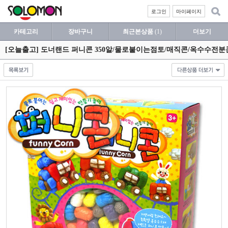
로그인
마이페이지
카테고리
장바구니
최근본상품
(1)
더보기
[오늘출고] 도너랜드 퍼니콘 350알/물로붙이는점토/매직콘/옥수수전분