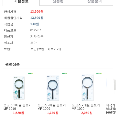
기본정보
상품평
상품문의
판매가격
13,600원
회원할인가격
13,600원
적립금
130원
제품코드
012707
원산지
기타|한국
제조사
토단
브랜드
토단
[브랜드바로가기]
관련상품
포코스 2배율 돋보기
포코스 2배율 돋보기
포코스 2배율 돋보기
태극기 2
MF-1019
MF-1009
MF-1020
닐재질
응원깃
1,620원
1,730원
2,050원