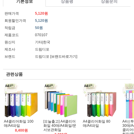
기본정보
상품평
상품문의
판매가격
5,120원
회원할인가격
5,120원
적립금
50원
제품코드
070107
원산지
기타|한국
제조사
드림디포
브랜드
드림디포
[브랜드바로가기]
관련상품
A4클리어화일 100
[오늘출고] A4클리어
A4클리어화일 80
A4신
매/A4파일
화일 40매/A4화일/문
매/A4파일
30매/
서보관화일
클리어
8,400원