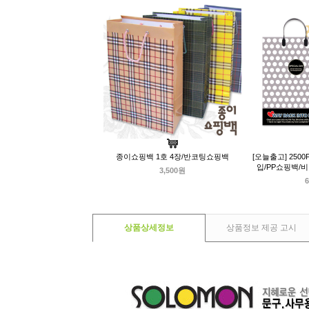
종이쇼핑백 1호 4장/반코팅쇼핑백
[오늘출고] 250
입/PP쇼핑백/
3,500원
6
상품상세정보
상품정보 제공 고시