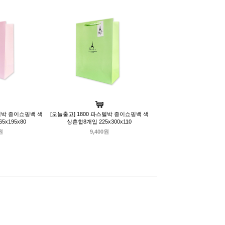
스텔박 종이쇼핑백 색
[오늘출고] 1800 파스텔박 종이쇼핑백 색
5x195x80
상혼합8개입 225x300x110
원
9,400원