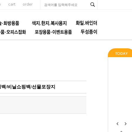
e
cart
order
P쇼핑백/비닐쇼핑백/선물포장지