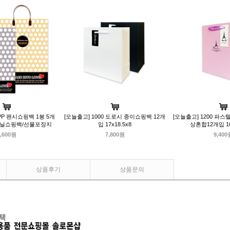
0PP 팬시쇼핑백 1봉 5개
[오늘출고] 1000 도로시 종이쇼핑백 12개
[오늘출고] 1200 파
비닐쇼핑백/선물포장지
입 17x18.5x8
상혼합12개입 16
,600원
7,800원
9,400
상품후기
상품문의