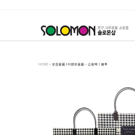
HOME >
포장용품 l 이벤트용품
>
쇼핑백ㅣ봉투