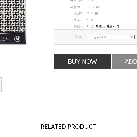
배송지역 :
전국
제품코드 :
1104105
원산지 :
기타|한국
제조사 :
미소
브랜드 :
미소
[브랜드바로가기]
색상 :
BUY NOW
ADD
RELATED PRODUCT