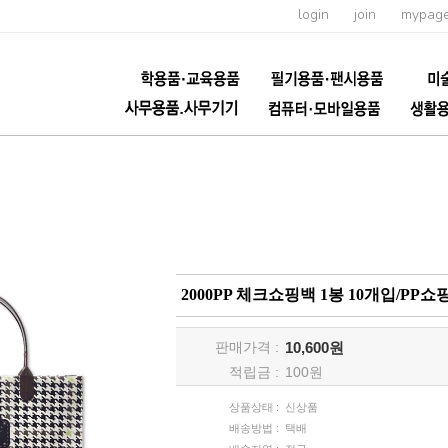
login
join
mypag
2000PP 체크쇼핑백 1봉 10개입/P
판매가격 :
10,600원
적립금 :
100
원
상품상태 :
신상품
배송방법 :
택배