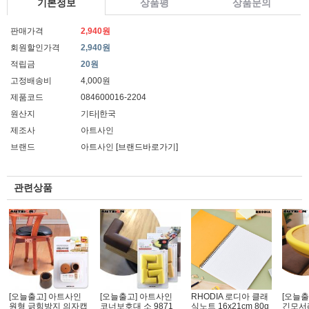
기본정보
상품평
상품문의
판매가격
2,940원
회원할인가격
2,940원
적립금
20원
고정배송비
4,000원
제품코드
084600016-2204
원산지
기타|한국
제조사
아트사인
브랜드
아트사인
[브랜드바로가기]
관련상품
[오늘출고] 아트사인
[오늘출고] 아트사인
RHODIA 로디아 클래
[오늘출
원형 긁힘방지 의자캡
코너보호대 소 9871
식노트 16x21cm 80g
긴모서