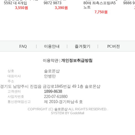
5592 대 4개입
9872 9873
80매 좌측스프링/A5
9886 9
노트
3,550원
3,390원
7,750원
FAQ
이용안내
즐겨찾기
PC버전
이용약관
|
개인정보취급방침
솔로몬샵
상호
안병만
대표이사
주소
경기도 남양주시 진접읍 금강로1845번길 49 1층 솔로몬샵
1899-8638
고객센터
220-07-61880
사업자번호
제 2010-경기하남-6 호
통신판매업신고
COPYRIGHT (C)
솔로몬샵
ALL RIGHTS RESERVED.
SYSTEM BY
Godo
Mall