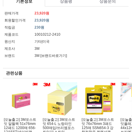
기본정보
상품평
상품문의
판매가격
23,920원
회원할인가격
23,920원
적립금
230원
제품코드
10010212-2410
원산지
기타|미국
제조사
3M
브랜드
3M
[브랜드바로가기]
관련상품
[오늘출고] 3M포스트
[오늘출고] 3M포스트
[오늘출고] 3M포스트
[오늘출
잇 알뜰팩 51x76mm
잇 654-L 노랑라인
잇 76x76mm 3패드
잇플래그
12패드 1200매 656-
500매입/쓰리엠포스
125매 SSN654-3 강
44x12