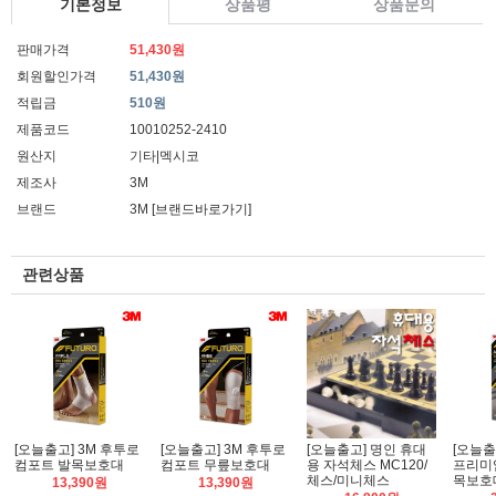
기본정보
상품평
상품문의
판매가격
51,430원
회원할인가격
51,430원
적립금
510원
제품코드
10010252-2410
원산지
기타|멕시코
제조사
3M
브랜드
3M
[브랜드바로가기]
관련상품
[오늘출고] 3M 후투로
[오늘출고] 3M 후투로
[오늘출고] 명인 휴대
[오늘출
컴포트 발목보호대
컴포트 무릎보호대
용 자석체스 MC120/
프리미
체스/미니체스
목보호
13,390원
13,390원