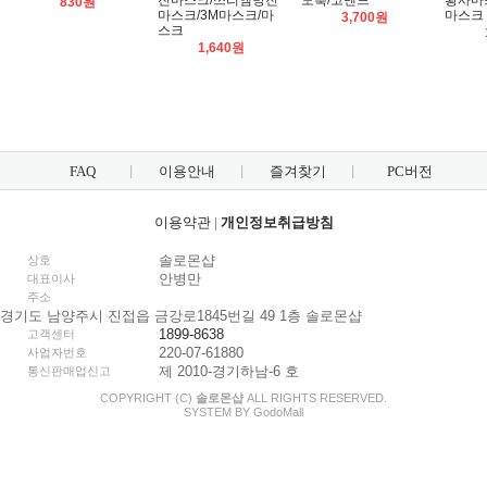
진마스크/쓰리엠방진
도훅/코멘드
황사마
830원
마스크/3M마스크/마
마스크
3,700원
스크
1,640원
FAQ
이용안내
즐겨찾기
PC버전
이용약관
|
개인정보취급방침
솔로몬샵
상호
안병만
대표이사
주소
경기도 남양주시 진접읍 금강로1845번길 49 1층 솔로몬샵
1899-8638
고객센터
220-07-61880
사업자번호
제 2010-경기하남-6 호
통신판매업신고
COPYRIGHT (C)
솔로몬샵
ALL RIGHTS RESERVED.
SYSTEM BY
Godo
Mall