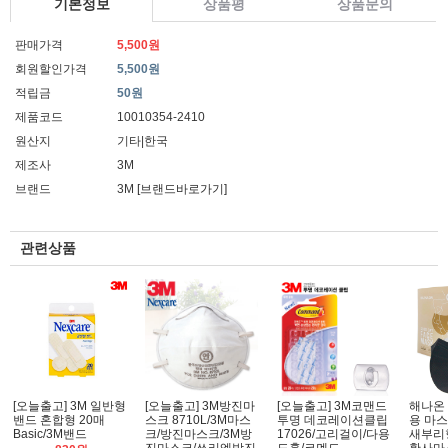
기본정보
상품평
상품문의
판매가격
5,500원
회원할인가격
5,500원
적립금
50원
제품코드
10010354-2410
원산지
기타|한국
제조사
3M
브랜드
3M
[브랜드바로가기]
관련상품
[오늘출고] 3M 일반형
[오늘출고] 3M방진마
[오늘출고] 3M코맨드
해나온
밴드 혼합형 20매
스크 8710L/3M마스
투명 데코레이션클립
용 마스
Basic/3M밴드
크/방진마스크/3M방
17026/고리걸이/다용
새부리