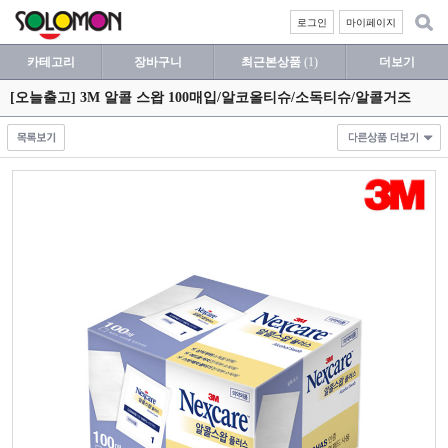
로그인
마이페이지
카테고리
장바구니
최근본상품
(1)
더보기
[오늘출고] 3M 알콜 스왑 100매입/알코올티슈/소독티슈/알콜거즈