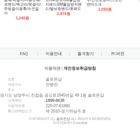
용훅/벽걸이/다용도훅/
드/3M밴드/3M물집방
구/안면보호마스크/안
코멘드/벽고리/옷걸이/
지패드/3M물집방지밴
면마스크
주방걸이용훅/수건걸
드/발보호밴드/풋패드
1,550원
이
2,970원
3,240원
FAQ
이용안내
즐겨찾기
PC버전
이용약관
|
개인정보취급방침
솔로몬샵
상호
안병만
대표이사
주소
경기도 남양주시 진접읍 금강로1845번길 49 1층 솔로몬샵
1899-8638
고객센터
220-07-61880
사업자번호
제 2010-경기하남-6 호
통신판매업신고
COPYRIGHT (C)
솔로몬샵
ALL RIGHTS RESERVED.
SYSTEM BY
Godo
Mall