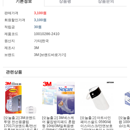
기본정보
상품평
상품문의
판매가격
3,100원
회원할인가격
3,100원
적립금
30원
제품코드
10010286-2410
원산지
기타|한국
제조사
3M
브랜드
3M
[브랜드바로가기]
관련상품
[오늘출고] 3M코맨드
[오늘출고] 3M넥스케
[오늘출고] 아트사인
[오늘출
투명 전선용클립
어 물집방지패드 혼합
페이스쉴드 0590/페
왑 10
17017/코맨드훅/전선
형 10매/3M일회용밴
이스마스크/안면보호
슈/소