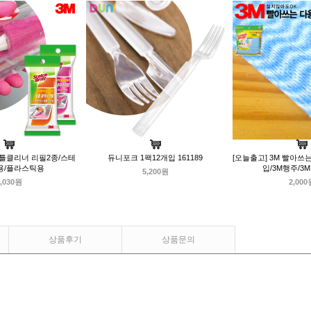
보틀클리너 리필2종/스테
듀니포크 1팩12개입 161189
[오늘출고] 3M 빨아쓰
용/플라스틱용
입/3M행주/3
5,200원
,030원
2,000
상품후기
상품문의