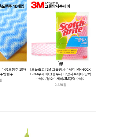
는 다용도행주 10매
[오늘출고] 3M 그물망사수세미 MN-900X
M주방행주
1 /3M수세미/그물수세미/망사수세미/강력
수세미/청소수세미/3M강력수세미
원
2,420원