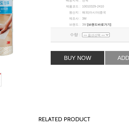
배송지역 :
전국
제품코드 :
10010329-2410
원산지 :
해외|아시아|중국
제조사 :
3M
브랜드 :
3M
[브랜드바로가기]
수량 :
BUY NOW
ADD
RELATED PRODUCT