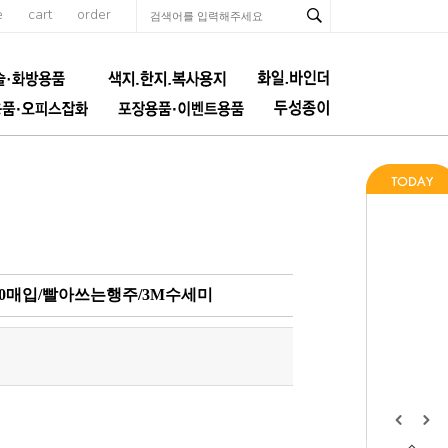
e
cart
order
40매입/빨아쓰는행주/3M수세미