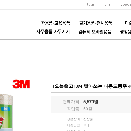
login
join
mypag
[오늘출고] 3M 빨아쓰는 다용도행주 
판매가격 :
5,570원
적립금 :
50
원
상품상태 :
신상품
배송방법 :
택배