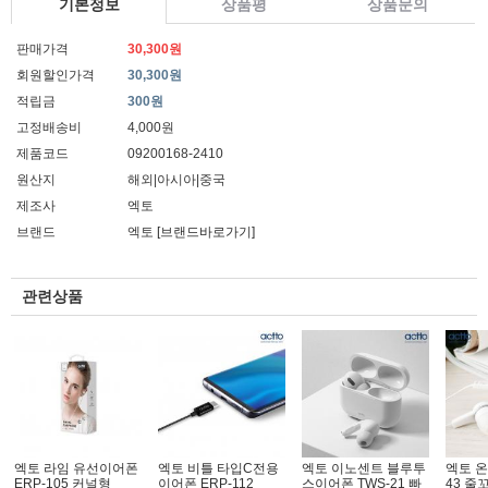
기본정보
상품평
상품문의
판매가격
30,300원
회원할인가격
30,300원
적립금
300원
고정배송비
4,000원
제품코드
09200168-2410
원산지
해외|아시아|중국
제조사
엑토
브랜드
엑토
[브랜드바로가기]
관련상품
엑토 라임 유선이어폰
엑토 비틀 타입C전용
엑토 이노센트 블루투
엑토 온
ERP-105 커널형
이어폰 ERP-112
스이어폰 TWS-21 빠
43 