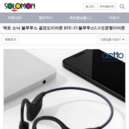
로그인
마이페이지
카테고리
장바구니
최근본상품
(1)
더보기
엑토 소닉 블루투스 골전도이어폰 BTE-37/블루투스5.3/오픈형이어폰