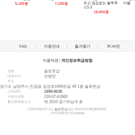
르고 끊김없는 블루투
이블
5,100원
7,100원
스5.3
18,900원
FAQ
이용안내
즐겨찾기
PC버전
이용약관
|
개인정보취급방침
솔로몬샵
상호
안병만
대표이사
주소
경기도 남양주시 진접읍 금강로1845번길 49 1층 솔로몬샵
1899-8638
고객센터
220-07-61880
사업자번호
제 2010-경기하남-6 호
통신판매업신고
COPYRIGHT (C)
솔로몬샵
ALL RIGHTS RESERVED.
SYSTEM BY
Godo
Mall