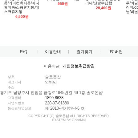
통/커피컵휴지통/미니
리대/신발수납함
투/비닐
950원
휴지통/소형휴지통/데
장지/o
28,400원
스크휴지통
닐/비
6,500원
FAQ
이용안내
즐겨찾기
PC버전
이용약관
|
개인정보취급방침
솔로몬샵
상호
안병만
대표이사
주소
경기도 남양주시 진접읍 금강로1845번길 49 1층 솔로몬샵
1899-8638
고객센터
220-07-61880
사업자번호
제 2010-경기하남-6 호
통신판매업신고
COPYRIGHT (C)
솔로몬샵
ALL RIGHTS RESERVED.
SYSTEM BY
Godo
Mall