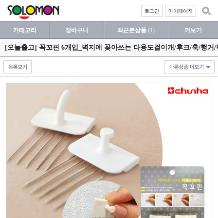
로그인
마이페이지
카테고리
장바구니
최근본상품
(1)
더보기
[오늘출고] 꼭꼬핀 6개입_벽지에 꽂아쓰는 다용도걸이개/후크/훅/행거