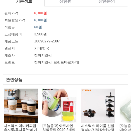
기본정보
상품평
상품문의
판매가격
6,300원
회원할인가격
6,300원
적립금
60원
고정배송비
3,500원
제품코드
10090279-2307
원산지
기타|한국
제조사
천하지엘씨
브랜드
천하지엘씨
[브랜드바로가기]
관련상품
시스맥스 미니커피컵
[오늘출고] 아트사인
시스맥스 마이룸 신발
[오늘출
휴지통/휴지통/쓰레기
치약클립 0049 2개입
정리대/신발장/신발정
대/수납