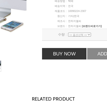
배송방법 :
택배
배송지역 :
전국
제품코드 :
10090224-2307
원산지 :
기타|한국
제조사 :
천하지엘씨
브랜드 :
천하지엘씨
[브랜드바로가기]
수량 :
BUY NOW
ADD
RELATED PRODUCT