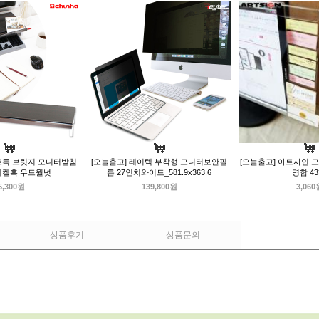
트독 브릿지 모니터받침
[오늘출고] 레이텍 부착형 모니터보안필
[오늘출고] 아트사인 
니켈흑 우드월넛
름 27인치와이드_581.9x363.6
명함 43
5,300원
139,800원
3,060
상품후기
상품문의