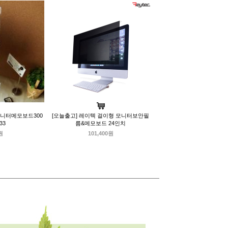
모니터메모보드300
[오늘출고] 레이텍 걸이형 모니터보안필
33
름&메모보드 24인치
원
101,400원