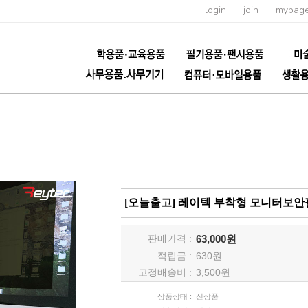
login
join
mypag
[오늘출고] 레이텍 부착형 모니터보안
판매가격 :
63,000원
적립금 :
630
원
고정배송비 :
3,500원
상품상태 :
신상품