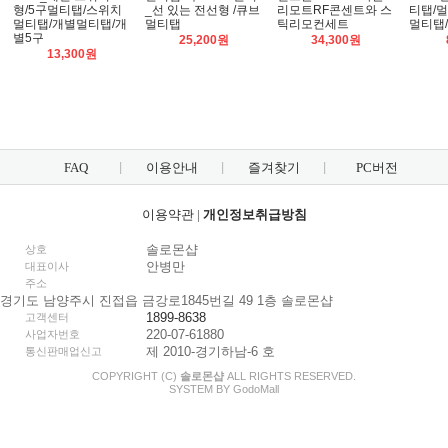
형/5구멀티탭/스위치
_선 있는 전선형 /큐브
리모트RF콘센트와 스
티탭/
멀티탭/개별멀티탭/개
멀티탭
틱리모컨세트
멀티탭
별5구
25,200원
34,300원
13,300원
FAQ
이용안내
즐겨찾기
PC버전
이용약관
|
개인정보취급방침
솔로몬샵
상호
안병만
대표이사
주소
경기도 남양주시 진접읍 금강로1845번길 49 1층 솔로몬샵
1899-8638
고객센터
220-07-61880
사업자번호
제 2010-경기하남-6 호
통신판매업신고
COPYRIGHT (C)
솔로몬샵
ALL RIGHTS RESERVED.
SYSTEM BY
Godo
Mall