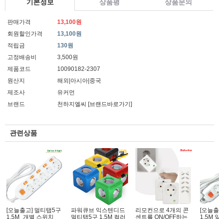
기본정보
상품평
상품문의
판매가격
13,100원
회원할인가격
13,100원
적립금
130원
고정배송비
3,500원
제품코드
10090182-2307
원산지
해외|아시아|중국
제조사
유커먼
브랜드
천하지엘씨
[브랜드바로가기]
관련상품
[오늘출고] 멀티탭5구
파워큐브 익스텐디드
리모컨으로 4개의 콘
[오늘출
1.5M_개별 스위치
멀티탭5구 1.5M 컬러
센트를 ON/OFF하는
1.5M