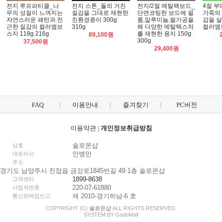
전지 루프파티클_나
전지 스톤_돌의 거친
전지/2절 메탈팩보드_
4절 
무의 성질이 느껴지는
질감을 그대로 재현한
단면코팅한 보드에 필
가죽의
자연스러운 패턴과 친
친환경종이 300g
름,알루미늄,펄가공을
감을 
근한 질감의 컬러엠보
310g
해 다양한 메탈텍스처
컬러엠보
스지 118g 216g
를 재현한 용지 150g
89,100원
300g
37,500원
29,400원
FAQ
이용안내
즐겨찾기
PC버전
이용약관
|
개인정보취급방침
솔로몬샵
상호
안병만
대표이사
주소
경기도 남양주시 진접읍 금강로1845번길 49 1층 솔로몬샵
1899-8638
고객센터
220-07-61880
사업자번호
제 2010-경기하남-6 호
통신판매업신고
COPYRIGHT (C)
솔로몬샵
ALL RIGHTS RESERVED.
SYSTEM BY
Godo
Mall