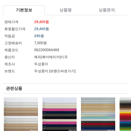
기본정보
상품평
상품문의
판매가격
29,400원
회원할인가격
29,400원
적립금
290원
고정배송비
7,000원
제품코드
06220009A469
원산지
해외|북아메리카|미국
제조사
두성종이
브랜드
두성종이
[브랜드바로가기]
관련상품