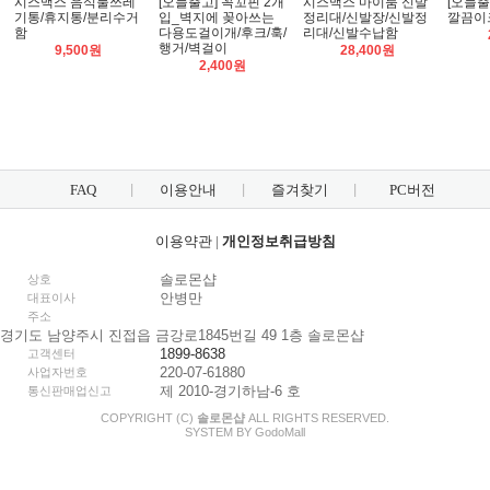
시스맥스 음식물쓰레
[오늘출고] 꼭꼬핀 2개
시스맥스 마이룸 신발
[오늘출
기통/휴지통/분리수거
입_벽지에 꽂아쓰는
정리대/신발장/신발정
깔끔이크
함
다용도걸이개/후크/훅/
리대/신발수납함
행거/벽걸이
9,500원
28,400원
2,400원
FAQ
이용안내
즐겨찾기
PC버전
이용약관
|
개인정보취급방침
솔로몬샵
상호
안병만
대표이사
주소
경기도 남양주시 진접읍 금강로1845번길 49 1층 솔로몬샵
1899-8638
고객센터
220-07-61880
사업자번호
제 2010-경기하남-6 호
통신판매업신고
COPYRIGHT (C)
솔로몬샵
ALL RIGHTS RESERVED.
SYSTEM BY
Godo
Mall