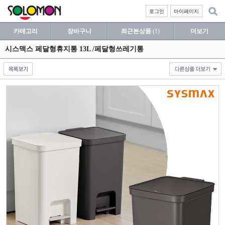
로그인
마이페이지
카테고리
장바구니
최근본상품
(1)
더보기
시스맥스 페달형휴지통 13L /페달형쓰레기통