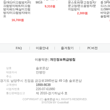
정/계단미끄럼방지/미
9816
문스토퍼/문고정장치/
중 SP
끄럼방지매트/미끄럼
문고정/문소음방지/문
드/스
9,310원
방지패드/욕실미끄럼
끼임방지
드/3M
방지/미끄럼방지테이
바닥긁
2,300원
프
슬립패
16,700원
FAQ
이용안내
즐겨찾기
PC버전
이용약관
|
개인정보취급방침
솔로몬샵
상호
안병만
대표이사
주소
경기도 남양주시 진접읍 금강로1845번길 49 1층 솔로몬샵
1899-8638
고객센터
220-07-61880
사업자번호
제 2010-경기하남-6 호
통신판매업신고
COPYRIGHT (C)
솔로몬샵
ALL RIGHTS RESERVED.
SYSTEM BY
Godo
Mall