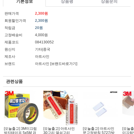
기본정보
상품평
상품문의
판매가격
2,300원
회원할인가격
2,300원
적립금
20원
고정배송비
4,000원
제품코드
084130052
원산지
기타|중국
제조사
아트사인
브랜드
아트사인
[브랜드바로가기]
관련상품
[오늘출고] 3M미끄럼
[오늘출고] 아트사인
[오늘출고] 아트사인
[오늘출
방지테이프 5x5M 검
30고리 열쇠고리
문고정받침 5727/방
미끄럼