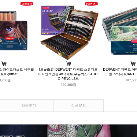
웬트 라이트패스트 색연필
[오늘출고] DERWENT 더웬트 스튜디오
DERWENT 더웬트 
/Lightfast
디자인색연필 48색세트 우든박스/STUDI
필 72색세트/ARTIS
O PENCILS트
8,700원
207,50
190,300원
상품후기
상품문의