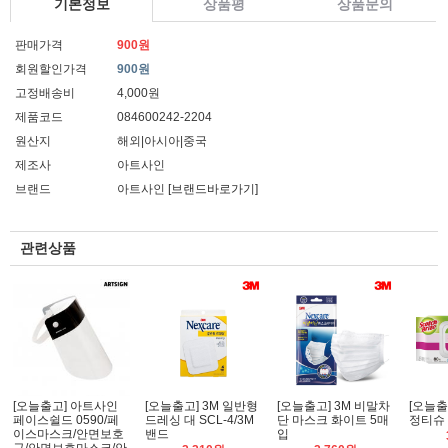
기본정보
상품평
상품문의
판매가격
900원
회원할인가격
900원
고정배송비
4,000원
제품코드
084600242-2204
원산지
해외|아시아|중국
제조사
아트사인
브랜드
아트사인
[브랜드바로가기]
관련상품
[오늘출고] 아트사인
[오늘출고] 3M 일반형
[오늘출고] 3M 비말차
[오늘출
페이스쉴드 0590/페
드레싱 대 SCL-4/3M
단 마스크 화이트 5매
정티슈 
이스마스크/안면보호
밴드
입