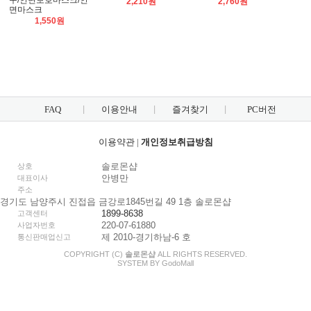
구/안면보호마스크/안
2,210원
2,760원
면마스크
1,550원
FAQ
이용안내
즐겨찾기
PC버전
이용약관
|
개인정보취급방침
솔로몬샵
상호
안병만
대표이사
주소
경기도 남양주시 진접읍 금강로1845번길 49 1층 솔로몬샵
1899-8638
고객센터
220-07-61880
사업자번호
제 2010-경기하남-6 호
통신판매업신고
COPYRIGHT (C)
솔로몬샵
ALL RIGHTS RESERVED.
SYSTEM BY
Godo
Mall