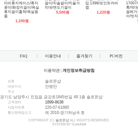
마리휴지케이스/휴지
걸이/치솔걸이/치솔거
입 1398/포인트커버
1700
꽂이/화장지걸이/욕실
치대/면도기걸이
캡
훅/막대
휴지걸이흡착/욕실용
걸레거
5,500원
1,220원
품
이/빗
1,100원
FAQ
이용안내
즐겨찾기
PC버전
이용약관
|
개인정보취급방침
솔로몬샵
상호
안병만
대표이사
주소
경기도 남양주시 진접읍 금강로1845번길 49 1층 솔로몬샵
1899-8638
고객센터
220-07-61880
사업자번호
제 2010-경기하남-6 호
통신판매업신고
COPYRIGHT (C)
솔로몬샵
ALL RIGHTS RESERVED.
SYSTEM BY
Godo
Mall