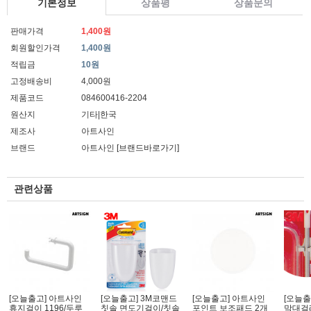
기본정보
상품평
상품문의
판매가격
1,400원
회원할인가격
1,400원
적립금
10원
고정배송비
4,000원
제품코드
084600416-2204
원산지
기타|한국
제조사
아트사인
브랜드
아트사인
[브랜드바로가기]
관련상품
[오늘출고] 아트사인
[오늘출고] 3M코맨드
[오늘출고] 아트사인
[오늘출
휴지걸이 1196/두루
칫솔 면도기걸이/칫솔
포인트 보조패드 2개
막대걸