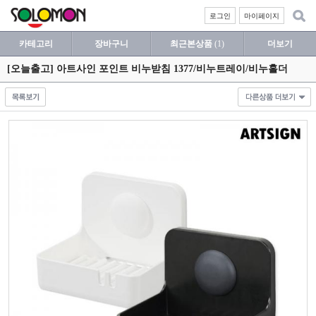
로그인
마이페이지
카테고리
장바구니
최근본상품
(1)
더보기
[오늘출고] 아트사인 포인트 비누받침 1377/비누트레이/비누홀더