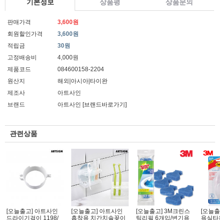
기본정보
상품평
상품문의
판매가격
3,600원
회원할인가격
3,600원
적립금
30원
고정배송비
4,000원
제품코드
084600158-2204
원산지
해외|아시아|타이완
제조사
아트사인
브랜드
아트사인
[브랜드바로가기]
관련상품
[오늘출고] 아트사인
[오늘출고] 아트사인
[오늘출고] 3M크린스
[오늘출
드라이기걸이 1198/
흡착용 치간치솔꽂이
틱리필 6개입/변기용
욕실타