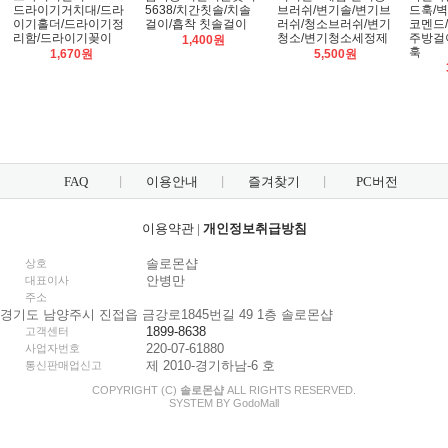
드라이기거치대/드라
5638/치간칫솔/치솔
브러쉬/변기솔/변기브
드훅/벽
이기홀더/드라이기정
걸이/흡착 칫솔걸이
러쉬/청소브러쉬/변기
코멘드/
리함/드라이기꽂이
청소/변기청소세정제
주방걸
1,400원
훅
1,670원
5,500원
FAQ
이용안내
즐겨찾기
PC버전
이용약관
|
개인정보취급방침
솔로몬샵
상호
안병만
대표이사
주소
경기도 남양주시 진접읍 금강로1845번길 49 1층 솔로몬샵
1899-8638
고객센터
220-07-61880
사업자번호
제 2010-경기하남-6 호
통신판매업신고
COPYRIGHT (C)
솔로몬샵
ALL RIGHTS RESERVED.
SYSTEM BY
Godo
Mall