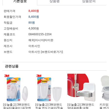
기본정보
상품평
상품문의
판매가격
8,400원
회원할인가격
8,400원
적립금
80원
고정배송비
4,000원
제품코드
084600155-2204
원산지
해외|아시아|타이완
제조사
아트사인
브랜드
아트사인
[브랜드바로가기]
관련상품
[오늘출고] 3M코맨드
[오늘출고] 3M코맨드
[오늘출고] 3M코맨드
키즈망
욕실타올걸이 대/코맨
칫솔 면도기걸이/칫솔
막대걸레훅 대형
블 변기