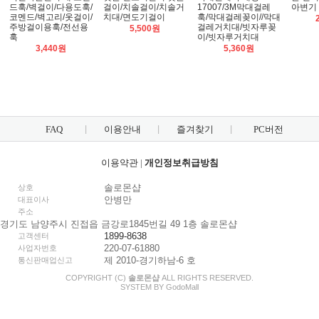
드훅/벽걸이/다용도훅/
걸이/치솔걸이/치솔거
17007/3M막대걸레
아변기
코멘드/벽고리/옷걸이/
치대/면도기걸이
훅/막대걸레꽂이//막대
주방걸이용훅/전선용
걸레거치대/빗자루꽂
5,500원
훅
이/빗자루거치대
3,440원
5,360원
FAQ
이용안내
즐겨찾기
PC버전
이용약관
|
개인정보취급방침
솔로몬샵
상호
안병만
대표이사
주소
경기도 남양주시 진접읍 금강로1845번길 49 1층 솔로몬샵
1899-8638
고객센터
220-07-61880
사업자번호
제 2010-경기하남-6 호
통신판매업신고
COPYRIGHT (C)
솔로몬샵
ALL RIGHTS RESERVED.
SYSTEM BY
Godo
Mall