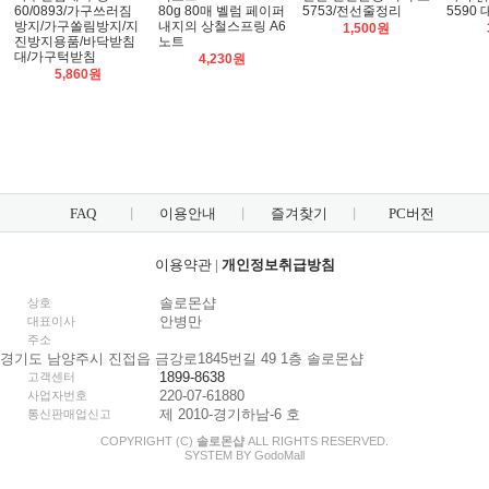
60/0893/가구쓰러짐
80g 80매 벨럼 페이퍼
5753/전선줄정리
5590 
방지/가구쏠림방지/지
내지의 상철스프링 A6
1,500원
진방지용품/바닥받침
노트
대/가구턱받침
4,230원
5,860원
FAQ
이용안내
즐겨찾기
PC버전
이용약관
|
개인정보취급방침
솔로몬샵
상호
안병만
대표이사
주소
경기도 남양주시 진접읍 금강로1845번길 49 1층 솔로몬샵
1899-8638
고객센터
220-07-61880
사업자번호
제 2010-경기하남-6 호
통신판매업신고
COPYRIGHT (C)
솔로몬샵
ALL RIGHTS RESERVED.
SYSTEM BY
Godo
Mall