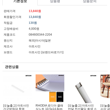
기본정보
상품평
상품문의
판매가격
13,840원
회원할인가격
13,840원
적립금
130원
고정배송비
4,000원
제품코드
084600344-2204
원산지
해외|아시아|일본
제조사
아트사인
브랜드
아트사인
[브랜드바로가기]
관련상품
[오늘출고] 아트사인
RHODIA 로디아 클래
[오늘출고] 아트사인
[오늘출
가구받침대 투명
식노트 10.5x14.8cm
반달 전선몰딩 회색 소
사각 