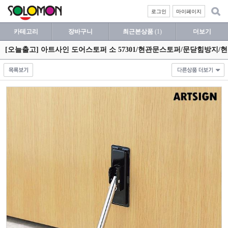
로그인
마이페이지
카테고리
장바구니
최근본상품
(1)
더보기
[오늘출고] 아트사인 도어스토퍼 소 57301/현관문스토퍼/문닫힘방지