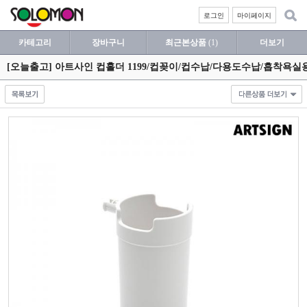
로그인
마이페이지
카테고리
장바구니
최근본상품
(1)
더보기
[오늘출고] 아트사인 컵홀더 1199/컵꽂이/컵수납/다용도수납/흡착욕실