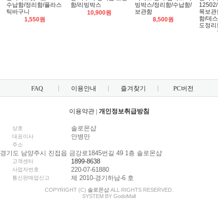
수납함/정리함/플라스
함/리빙박스
빙박스/정리함/수납함/
1250
틱바구니
보관함
목보관
10,900원
함/데
1,550원
8,500원
도정리
FAQ
이용안내
즐겨찾기
PC버전
이용약관
|
개인정보취급방침
솔로몬샵
상호
안병만
대표이사
주소
경기도 남양주시 진접읍 금강로1845번길 49 1층 솔로몬샵
1899-8638
고객센터
220-07-61880
사업자번호
제 2010-경기하남-6 호
통신판매업신고
COPYRIGHT (C)
솔로몬샵
ALL RIGHTS RESERVED.
SYSTEM BY
Godo
Mall