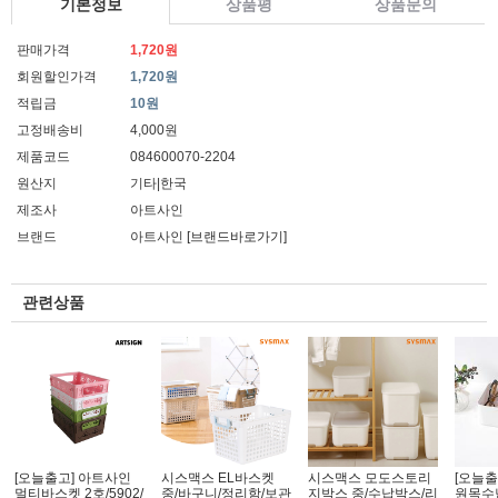
기본정보
상품평
상품문의
판매가격
1,720원
회원할인가격
1,720원
적립금
10원
고정배송비
4,000원
제품코드
084600070-2204
원산지
기타|한국
제조사
아트사인
브랜드
아트사인
[브랜드바로가기]
관련상품
[오늘출고] 아트사인
시스맥스 EL바스켓
시스맥스 모도스토리
[오늘출
멀티바스켓 2호/5902/
중/바구니/정리함/보관
지박스 중/수납박스/리
원목수