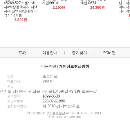
4526/4527스탠드액
개입/9914
개입 0674
탠드액
자//탁상용액자/미니액
미니액
2,190원
24,360원
자/사진액자/인테리어
테리어
액자/액자틀
5,540원
FAQ
이용안내
즐겨찾기
PC버전
이용약관
|
개인정보취급방침
솔로몬샵
상호
안병만
대표이사
주소
경기도 남양주시 진접읍 금강로1845번길 49 1층 솔로몬샵
1899-8638
고객센터
220-07-61880
사업자번호
제 2010-경기하남-6 호
통신판매업신고
COPYRIGHT (C)
솔로몬샵
ALL RIGHTS RESERVED.
SYSTEM BY
Godo
Mall