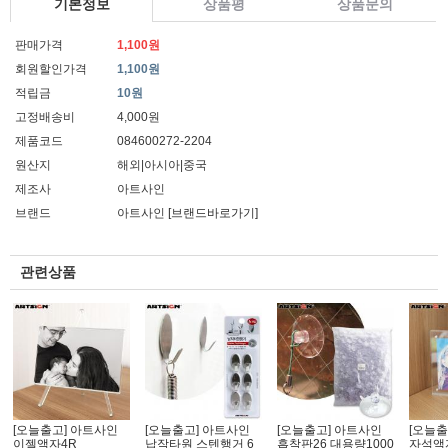
기본정보
상품평
상품문의
판매가격
1,100원
회원할인가격
1,100원
적립금
10원
고정배송비
4,000원
제품코드
084600272-2204
원산지
해외|아시아|중국
제조사
아트사인
브랜드
아트사인
[브랜드바로가기]
관련상품
[오늘출고] 아트사인
[오늘출고] 아트사인
[오늘출고] 아트사인
[오늘출
이젤액자4R
납작타원 스텐행거 6
흡착판26 대용량1000
자석액자