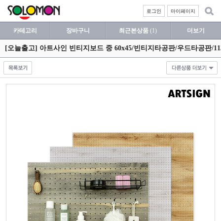
로그인
마이페이지
카테고리
장바구니
최근본상품
(1)
더보기
[오늘출고] 아트사인 빈티지보드 중 60x45/빈티지타공판/우드타공판/1139/1