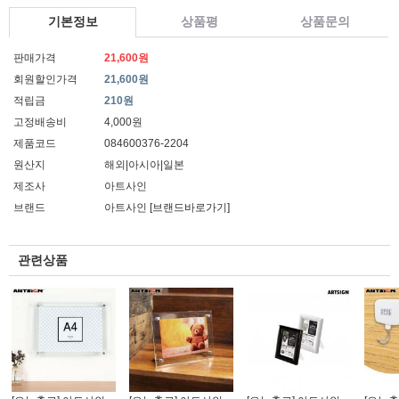
기본정보
상품평
상품문의
판매가격
21,600원
회원할인가격
21,600원
적립금
210원
고정배송비
4,000원
제품코드
084600376-2204
원산지
해외|아시아|일본
제조사
아트사인
브랜드
아트사인
[브랜드바로가기]
관련상품