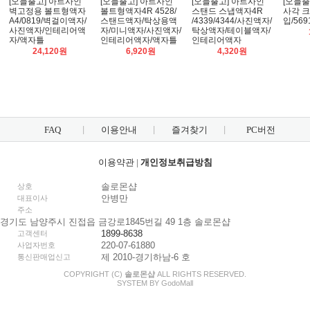
[오늘출고] 아트사인
[오늘출고] 아트사인
[오늘출고] 아트사인
[오늘출
벽고정용 볼트형액자
볼트형액자4R 4528/
스탠드 스냅액자4R
사각 크
A4/0819/벽걸이액자/
스탠드액자/탁상용액
/4339/4344/사진액자/
입/569
사진액자/인테리어액
자/미니액자/사진액자/
탁상액자/테이블액자/
자/액자틀
인테리어액자/액자틀
인테리어액자
24,120원
6,920원
4,320원
FAQ
이용안내
즐겨찾기
PC버전
이용약관
|
개인정보취급방침
솔로몬샵
상호
안병만
대표이사
주소
경기도 남양주시 진접읍 금강로1845번길 49 1층 솔로몬샵
1899-8638
고객센터
220-07-61880
사업자번호
제 2010-경기하남-6 호
통신판매업신고
COPYRIGHT (C)
솔로몬샵
ALL RIGHTS RESERVED.
SYSTEM BY
Godo
Mall