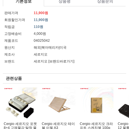
기본정보
상품평
상품문의
판매가격
11,900원
회원할인가격
11,900원
적립금
110원
고정배송비
4,000원
제품코드
04025042
원산지
해외|북아메리카|미국
제조사
세르지오
브랜드
세르지오
[브랜드바로가기]
관련상품
Cergio 세르지오 포켓
Cergio 세르지오 테이
Cergio 세르지오 크라
Cerg
8+4 고체물감 탈착 물
블 이젤 A3
프트 스케치북 100g
12 물