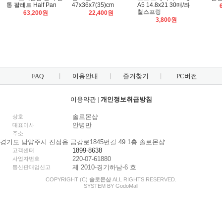
통 팔레트 Half Pan
47x36x7(35)cm
A5 14.8x21 30매/좌
철스프링
63,200원
22,400원
3,800원
FAQ
이용안내
즐겨찾기
PC버전
이용약관
|
개인정보취급방침
솔로몬샵
상호
안병만
대표이사
주소
경기도 남양주시 진접읍 금강로1845번길 49 1층 솔로몬샵
1899-8638
고객센터
220-07-61880
사업자번호
제 2010-경기하남-6 호
통신판매업신고
COPYRIGHT (C)
솔로몬샵
ALL RIGHTS RESERVED.
SYSTEM BY
Godo
Mall