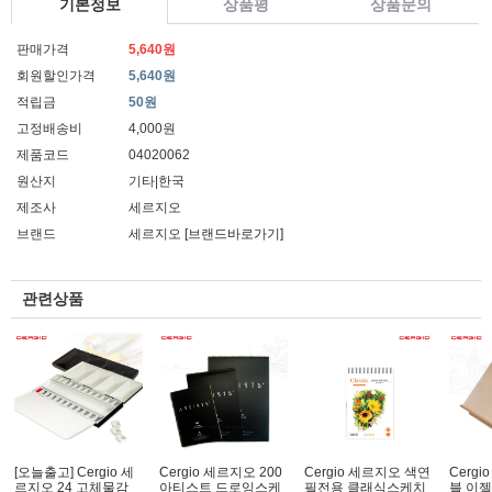
기본정보
상품평
상품문의
판매가격
5,640원
회원할인가격
5,640원
적립금
50원
고정배송비
4,000원
제품코드
04020062
원산지
기타|한국
제조사
세르지오
브랜드
세르지오
[브랜드바로가기]
관련상품
[오늘출고] Cergio 세
Cergio 세르지오 200
Cergio 세르지오 색연
Cerg
르지오 24 고체물감
아티스트 드로잉스케
필전용 클래식스케치
블 이젤