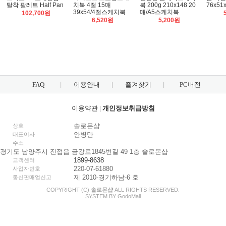
탈착 팔레트 Half Pan
치북 4절 15매
북 200g 210x148 20
76x51x
39x54/4절스케치북
매/A5스케치북
102,700원
6,520원
5,200원
FAQ
이용안내
즐겨찾기
PC버전
이용약관
|
개인정보취급방침
솔로몬샵
상호
안병만
대표이사
주소
경기도 남양주시 진접읍 금강로1845번길 49 1층 솔로몬샵
1899-8638
고객센터
220-07-61880
사업자번호
제 2010-경기하남-6 호
통신판매업신고
COPYRIGHT (C)
솔로몬샵
ALL RIGHTS RESERVED.
SYSTEM BY
Godo
Mall