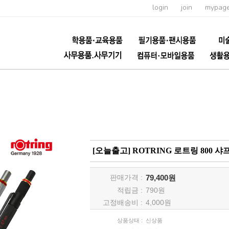
login
join
mypag
[오늘출고] ROTRING 로트링 800 샤프 
판매가격 :
79,400원
적립금 :
790
원
고정배송비 :
4,000원
상품상태 :
신상품