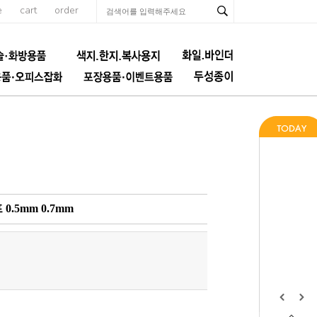
e
cart
order
0.5mm 0.7mm