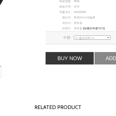
배송방법 :
택배
배송지역 :
전국
제품코드 :
04110028
원산지 :
해외|아시아|일본
제조사 :
로트링
브랜드 :
로트링
[브랜드바로가기]
수량 :
BUY NOW
ADD
RELATED PRODUCT