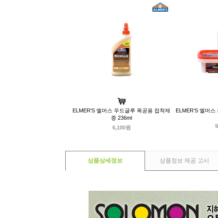
ELMER'S 엘머스 우드글루 목공용 접착제
ELMER'S 엘머
중 236ml
9
6,100원
상품상세정보
상품정보 제공 고시