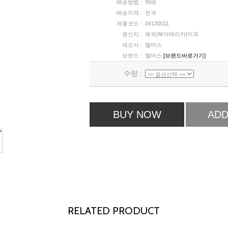
배송방법 :
택배
배송지역 :
전국
제품코드 :
04130011
원산지 :
해외|북아메리카|미국
제조사 :
엘머스
브랜드 :
엘머스
[브랜드바로가기]
수량 :
BUY NOW
ADD
RELATED PRODUCT