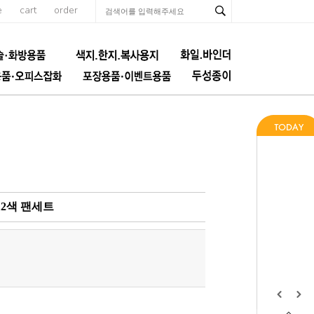
e
cart
order
12색 팬세트