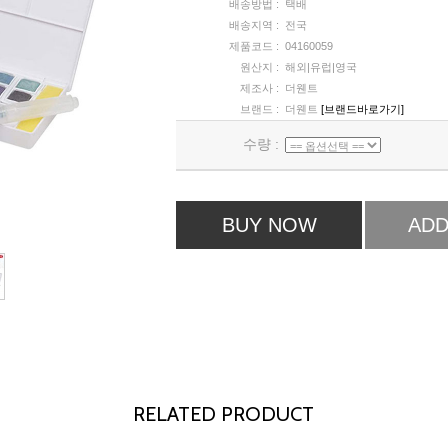
배송방법 :
택배
배송지역 :
전국
제품코드 :
04160059
원산지 :
해외|유럽|영국
제조사 :
더웬트
브랜드 :
더웬트
[브랜드바로가기]
수량 :
BUY NOW
ADD
RELATED PRODUCT