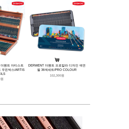
T 더웬트 아티스트
DERWENT 더웬트 프로칼라 디자인 색연
우든박스/ARTIS
필 36색세트/PRO COLOUR
ILS
102,300원
0원