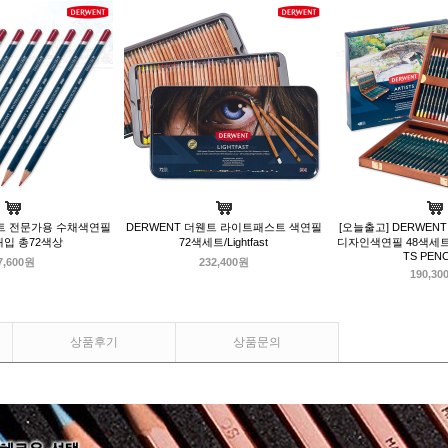
웬트 전문가용 수채색연필
DERWENT 더웬트 라이트패스트 색연필
[오늘출고] DERWEN
개입 총72색상
72색세트/Lightfast
디자인색연필 48색세트 
TS PENC
7,600원
232,400원
190,30
상품후기
상품문의