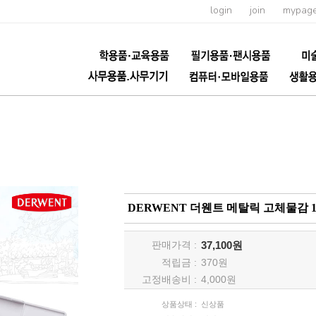
login
join
mypag
DERWENT 더웬트 메탈릭 고체물감 
판매가격 :
37,100원
적립금 :
370
원
고정배송비 :
4,000원
상품상태 :
신상품