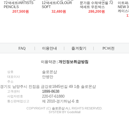
72색세트/ARTISTS
12색세트/COLOUR
문가용 수채색연필 72
이트패
PENCILS
SOFT
색세트 우든박스
NEW 
케이스제공
207,500원
32,480원
286,200원
1
FAQ
이용안내
즐겨찾기
PC버전
이용약관
|
개인정보취급방침
솔로몬샵
상호
안병만
대표이사
주소
경기도 남양주시 진접읍 금강로1845번길 49 1층 솔로몬샵
1899-8638
고객센터
220-07-61880
사업자번호
제 2010-경기하남-6 호
통신판매업신고
COPYRIGHT (C)
솔로몬샵
ALL RIGHTS RESERVED.
SYSTEM BY
Godo
Mall