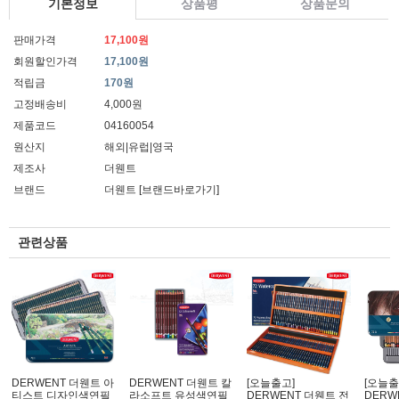
기본정보
상품평
상품문의
판매가격
17,100원
회원할인가격
17,100원
적립금
170원
고정배송비
4,000원
제품코드
04160054
원산지
해외|유럽|영국
제조사
더웬트
브랜드
더웬트
[브랜드바로가기]
관련상품
DERWENT 더웬트 아
DERWENT 더웬트 칼
[오늘출고]
[오늘출
티스트 디자인색연필
라소프트 유성색연필
DERWENT 더웬트 전
DERW