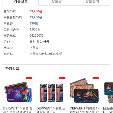
기본정보
상품평
상품문의
판매가격
33,200원
회원할인가격
33,200원
적립금
330원
고정배송비
4,000원
제품코드
04160032
원산지
해외|유럽|영국
제조사
더웬트
브랜드
더웬트
[브랜드바로가기]
관련상품
DERWENT 더웬트 칼
DERWENT 더웬트 뉴
DERWENT 더웬트 라
[오늘출
라소프트 유성색연필
메탈릭 색연필
이트패스트 색연필 72
DERW