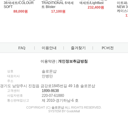
36색세트/COLOUR
TRADITIONAL 6색세
색세트/Lightfast
이트패
SOFT
트 Blister
NEW 
232,400원
케이스제공
88,000원
17,100원
1
FAQ
이용안내
즐겨찾기
PC버전
이용약관
|
개인정보취급방침
솔로몬샵
상호
안병만
대표이사
주소
경기도 남양주시 진접읍 금강로1845번길 49 1층 솔로몬샵
1899-8638
고객센터
220-07-61880
사업자번호
제 2010-경기하남-6 호
통신판매업신고
COPYRIGHT (C)
솔로몬샵
ALL RIGHTS RESERVED.
SYSTEM BY
Godo
Mall