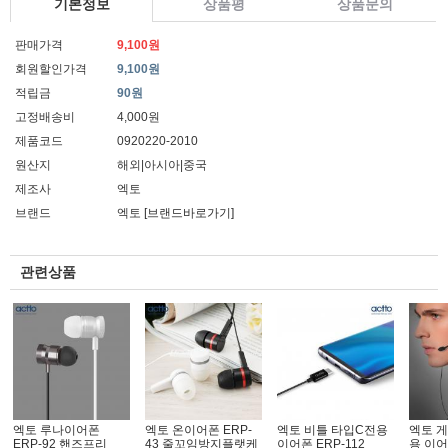
기본정보
상품평
상품문의
판매가격
9,100원
회원할인가격
9,100원
적립금
90원
고정배송비
4,000원
제품코드
0920220-2010
원산지
해외|아시아|중국
제조사
엑토
브랜드
엑토
[브랜드바로가기]
관련상품
엑토 루나이어폰
엑토 온이어폰 ERP-
엑토 비틀 타입C전용
엑토 
ERP-92 핸즈프리
43 줄꼬임방지플랫케
이어폰 ERP-112
용 이어폰